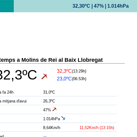
32,30ºC | 47% | 1.014hPa
 temps a Molins de Rei al Baix Llobregat
32,3ºC
32,3ºC
(13:29h)
23,0ºC
(06:53h)
a fa 24h
31,0ºC
 mitjana d'avui
26,3ºC
47%
1.014hPa
8,64Km/h
11,52Km/h (13:15h)
ed
---