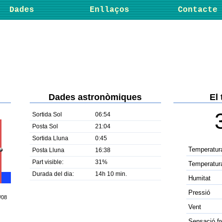
Dades
Enllaços
Contacte
Dades astronòmiques
El
Sortida Sol
06:54
Posta Sol
21:04
Sortida Lluna
0:45
Temperatur
Posta Lluna
16:38
Part visible:
31%
Temperatura
Durada del dia:
14h 10 min.
Humitat
Pressió
/08
Vent
Sensació fr