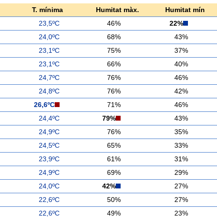
T. mínima
Humitat màx.
Humitat mín
23,5ºC
46%
22%
24,0ºC
68%
43%
23,1ºC
75%
37%
23,1ºC
66%
40%
24,7ºC
76%
46%
24,8ºC
76%
42%
26,6ºC
71%
46%
24,4ºC
79%
43%
24,9ºC
76%
35%
24,5ºC
65%
33%
23,9ºC
61%
31%
24,9ºC
69%
29%
24,0ºC
42%
27%
22,6ºC
50%
27%
22,6ºC
49%
23%