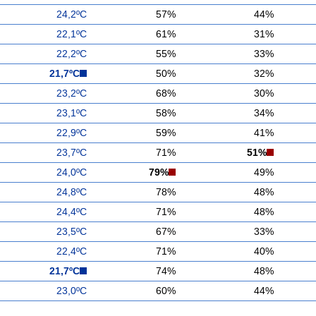
24,2ºC
57%
44%
22,1ºC
61%
31%
22,2ºC
55%
33%
21,7ºC
50%
32%
23,2ºC
68%
30%
23,1ºC
58%
34%
22,9ºC
59%
41%
23,7ºC
71%
51%
24,0ºC
79%
49%
24,8ºC
78%
48%
24,4ºC
71%
48%
23,5ºC
67%
33%
22,4ºC
71%
40%
21,7ºC
74%
48%
23,0ºC
60%
44%