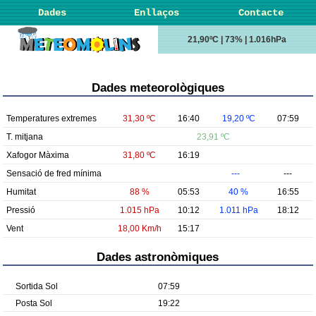
Dades
Enllaços
Contacte
21,90ºC | 73% | 1.016hPa
Dades meteorològiques
Temperatures extremes
31,30 ºC
16:40
19,20 ºC
07:59
T. mitjana
23,91 ºC
Xafogor Màxima
31,80 ºC
16:19
Sensació de fred mínima
---
---
Humitat
88 %
05:53
40 %
16:55
Pressió
1.015 hPa
10:12
1.011 hPa
18:12
Vent
18,00 Km/h
15:17
Dades astronòmiques
Sortida Sol
07:59
Posta Sol
19:22