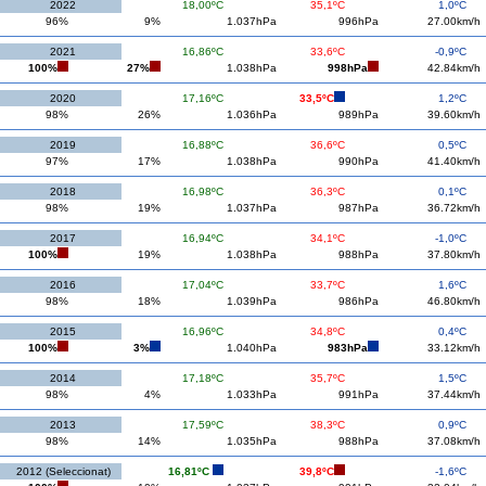
2022
18,00ºC
35,1ºC
1,0ºC
96%
9%
1.037hPa
996hPa
27.00km/h
2021
16,86ºC
33,6ºC
-0,9ºC
100%
27%
1.038hPa
998hPa
42.84km/h
2020
17,16ºC
33,5ºC
1,2ºC
98%
26%
1.036hPa
989hPa
39.60km/h
2019
16,88ºC
36,6ºC
0,5ºC
97%
17%
1.038hPa
990hPa
41.40km/h
2018
16,98ºC
36,3ºC
0,1ºC
98%
19%
1.037hPa
987hPa
36.72km/h
2017
16,94ºC
34,1ºC
-1,0ºC
100%
19%
1.038hPa
988hPa
37.80km/h
2016
17,04ºC
33,7ºC
1,6ºC
98%
18%
1.039hPa
986hPa
46.80km/h
2015
16,96ºC
34,8ºC
0,4ºC
100%
3%
1.040hPa
983hPa
33.12km/h
2014
17,18ºC
35,7ºC
1,5ºC
98%
4%
1.033hPa
991hPa
37.44km/h
2013
17,59ºC
38,3ºC
0,9ºC
98%
14%
1.035hPa
988hPa
37.08km/h
2012 (Seleccionat)
16,81ºC
39,8ºC
-1,6ºC