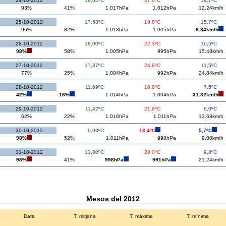
24-10-2012
19,04ºC
27,6ºC
14,7ºC
93%
41%
1.017hPa
1.012hPa
12.24km/h
25-10-2012
17,53ºC
19,8ºC
15,7ºC
96%
82%
1.013hPa
1.005hPa
6.84km/h
26-10-2012
18,00ºC
22,3ºC
16,5ºC
98%
58%
1.005hPa
995hPa
15.48km/h
27-10-2012
17,37ºC
24,8ºC
11,5ºC
77%
25%
1.004hPa
992hPa
24.84km/h
28-10-2012
11,69ºC
16,8ºC
7,5ºC
42%
16%
1.014hPa
1.004hPa
31.32km/h
29-10-2012
11,42ºC
21,6ºC
6,0ºC
62%
22%
1.016hPa
1.011hPa
13.68km/h
30-10-2012
9,93ºC
13,4ºC
5,7ºC
98%
52%
1.011hPa
998hPa
9.00km/h
31-10-2012
13,80ºC
20,0ºC
9,8ºC
98%
41%
998hPa
991hPa
21.24km/h
Mesos del 2012
Data
T. mitjana
T. màxima
T. mínima