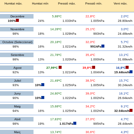
Humitat màx.
Humitat mín
Pressió màx.
Pressió mín.
Vent màx.
Decembre
5,88ºC
22,8ºC
2,0ºC
100%
24%
1.033hPa
1.005hPa
28.80km/h
Novembre
14,28ºC
25,1ºC
3,0ºC
98%
18%
1.029hPa
993hPa
24.48km/h
Octubre (Seleccionat)
20,18ºC
32,0ºC
5,7ºC
98%
16%
1.021hPa
991hPa
31.32km/h
Setembre
21,78ºC
35,4ºC
13,1ºC
98%
13%
1.020hPa
1.000hPa
31.68km/h
Agost
27,99ºC
39,8ºC
16,8ºC
92%
13%
1.021hPa
1.004hPa
19.44km/h
Juliol
21,49ºC
38,5ºC
15,7ºC
93%
10%
1.025hPa
1.005hPa
30.24km/h
Juny
24,80ºC
39,0ºC
16,1ºC
90%
10%
1.022hPa
1.002hPa
26.64km/h
Maig
15,68ºC
34,2ºC
9,1ºC
94%
16%
1.025hPa
1.002hPa
32.04km/h
Abril
17,83ºC
27,0ºC
4,7ºC
98%
19%
1.017hPa
995hPa
28.44km/h
Març
13,74ºC
30,6ºC
4,3ºC