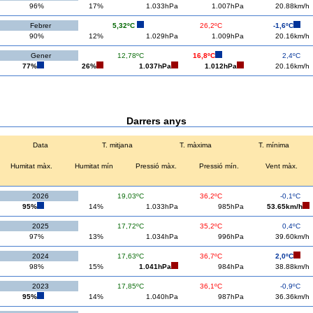
96%
17%
1.033hPa
1.007hPa
20.88km/h
Febrer
5,32ºC
26,2ºC
-1,6ºC
90%
12%
1.029hPa
1.009hPa
20.16km/h
Gener
12,78ºC
16,8ºC
2,4ºC
77%
26%
1.037hPa
1.012hPa
20.16km/h
Darrers anys
Data
T. mitjana
T. màxima
T. mínima
Humitat màx.
Humitat mín
Pressió màx.
Pressió mín.
Vent màx.
2026
19,03ºC
36,2ºC
-0,1ºC
95%
14%
1.033hPa
985hPa
53.65km/h
2025
17,72ºC
35,2ºC
0,4ºC
97%
13%
1.034hPa
996hPa
39.60km/h
2024
17,63ºC
36,7ºC
2,0ºC
98%
15%
1.041hPa
984hPa
38.88km/h
2023
17,85ºC
36,1ºC
-0,9ºC
95%
14%
1.040hPa
987hPa
36.36km/h