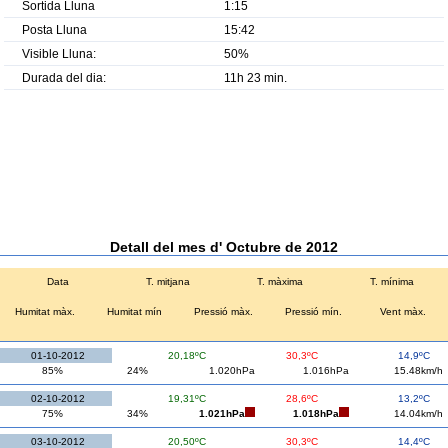
Sortida Lluna
1:15
Posta Lluna
15:42
Visible Lluna:
50%
Durada del dia:
11h 23 min.
Detall del mes d' Octubre de 2012
Data
T. mitjana
T. màxima
T. mínima
Humitat màx.
Humitat mín
Pressió màx.
Pressió mín.
Vent màx.
01-10-2012
20,18ºC
30,3ºC
14,9ºC
85%
24%
1.020hPa
1.016hPa
15.48km/h
02-10-2012
19,31ºC
28,6ºC
13,2ºC
75%
34%
1.021hPa
1.018hPa
14.04km/h
03-10-2012
20,50ºC
30,3ºC
14,4ºC