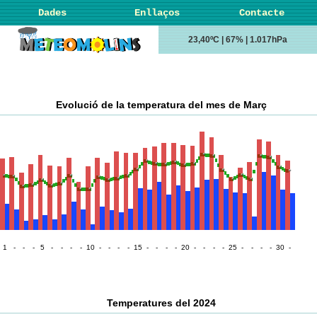
Dades
Enllaços
Contacte
23,40ºC | 67% | 1.017hPa
Evolució de la temperatura del mes de Març
1
-
-
-
5
-
-
-
-
10
-
-
-
-
15
-
-
-
-
20
-
-
-
-
25
-
-
-
-
30
-
Temperatures del 2024