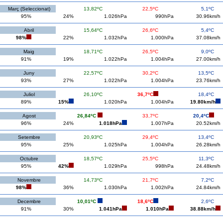
Març (Seleccionat)
13,82ºC
22,5ºC
5,1ºC
95%
24%
1.026hPa
990hPa
30.96km/h
Abril
15,64ºC
26,6ºC
5,4ºC
98%
22%
1.032hPa
1.000hPa
37.08km/h
Maig
18,71ºC
26,5ºC
9,0ºC
91%
19%
1.022hPa
1.004hPa
27.00km/h
Juny
22,57ºC
30,2ºC
13,5ºC
93%
27%
1.022hPa
1.004hPa
23.76km/h
Juliol
26,10ºC
36,7ºC
18,4ºC
89%
15%
1.020hPa
1.004hPa
19.80km/h
Agost
26,84ºC
33,7ºC
20,4ºC
96%
24%
1.018hPa
1.007hPa
20.52km/h
Setembre
20,93ºC
29,4ºC
13,4ºC
95%
25%
1.025hPa
1.004hPa
26.28km/h
Octubre
18,57ºC
25,5ºC
11,3ºC
95%
42%
1.029hPa
998hPa
24.48km/h
Novembre
14,73ºC
21,7ºC
7,2ºC
98%
36%
1.030hPa
1.002hPa
24.84km/h
Decembre
10,01ºC
18,6ºC
2,6ºC
91%
30%
1.041hPa
1.010hPa
38.88km/h