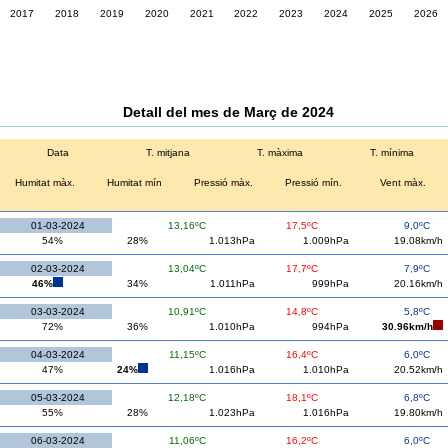
2017
2018
2019
2020
2021
2022
2023
2024
2025
2026
Detall del mes de Març de 2024
Data
T. mitjana
T. màxima
T. mínima
Humitat màx.
Humitat mín
Pressió màx.
Pressió mín.
Vent màx.
01-03-2024
13,16ºC
17,5ºC
9,0ºC
54%
28%
1.013hPa
1.009hPa
19.08km/h
02-03-2024
13,04ºC
17,7ºC
7,9ºC
46%
34%
1.011hPa
999hPa
20.16km/h
03-03-2024
10,91ºC
14,8ºC
5,8ºC
72%
36%
1.010hPa
994hPa
30.96km/h
04-03-2024
11,15ºC
16,4ºC
6,0ºC
47%
24%
1.016hPa
1.010hPa
20.52km/h
05-03-2024
12,18ºC
18,1ºC
6,8ºC
55%
28%
1.023hPa
1.016hPa
19.80km/h
06-03-2024
11,06ºC
16,2ºC
6,0ºC