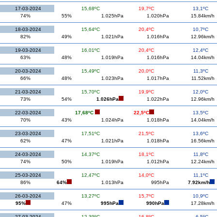
17-03-2024
15,68ºC
19,7ºC
13,1ºC
74%
55%
1.025hPa
1.020hPa
15.84km/h
18-03-2024
15,64ºC
20,4ºC
10,7ºC
82%
49%
1.021hPa
1.016hPa
12.96km/h
19-03-2024
16,01ºC
20,4ºC
12,4ºC
63%
48%
1.019hPa
1.016hPa
14.04km/h
20-03-2024
15,49ºC
20,0ºC
11,3ºC
66%
48%
1.023hPa
1.017hPa
11.52km/h
21-03-2024
15,70ºC
19,9ºC
12,0ºC
73%
54%
1.026hPa
1.022hPa
12.96km/h
22-03-2024
17,68ºC
22,5ºC
13,5ºC
70%
43%
1.024hPa
1.018hPa
14.04km/h
23-03-2024
17,51ºC
21,5ºC
13,6ºC
62%
47%
1.021hPa
1.018hPa
16.56km/h
24-03-2024
14,37ºC
18,1ºC
11,8ºC
74%
50%
1.019hPa
1.012hPa
12.24km/h
25-03-2024
12,47ºC
14,0ºC
11,1ºC
86%
64%
1.013hPa
995hPa
7.92km/h
26-03-2024
13,27ºC
15,7ºC
10,9ºC
95%
47%
995hPa
990hPa
17.28km/h
27-03-2024
12,39ºC
16,8ºC
6,5ºC