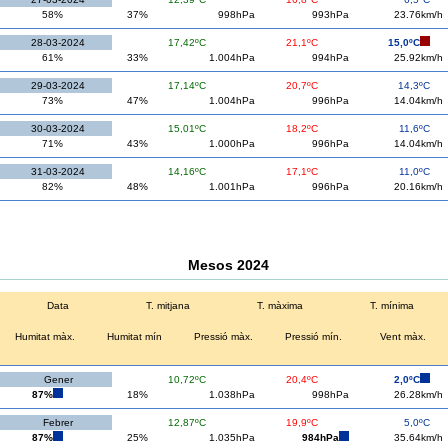
58%
37%
998hPa
993hPa
23.76km/h
28-03-2024
17,42ºC
21,1ºC
15,0ºC
61%
33%
1.004hPa
994hPa
25.92km/h
29-03-2024
17,14ºC
20,7ºC
14,3ºC
73%
47%
1.004hPa
996hPa
14.04km/h
30-03-2024
15,01ºC
18,2ºC
11,6ºC
71%
43%
1.000hPa
996hPa
14.04km/h
31-03-2024
14,16ºC
17,1ºC
11,0ºC
82%
48%
1.001hPa
996hPa
20.16km/h
Mesos 2024
Data
T. mitjana
T. màxima
T. mínima
Humitat màx.
Humitat mín
Pressió màx.
Pressió mín.
Vent màx.
Gener
10,72ºC
20,4ºC
2,0ºC
87%
18%
1.038hPa
998hPa
26.28km/h
Febrer
12,87ºC
19,9ºC
5,0ºC
87%
25%
1.035hPa
984hPa
35.64km/h