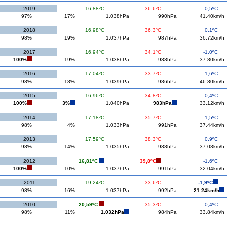
2019
16,88ºC
36,6ºC
0,5ºC
97%
17%
1.038hPa
990hPa
41.40km/h
2018
16,98ºC
36,3ºC
0,1ºC
98%
19%
1.037hPa
987hPa
36.72km/h
2017
16,94ºC
34,1ºC
-1,0ºC
100%
19%
1.038hPa
988hPa
37.80km/h
2016
17,04ºC
33,7ºC
1,6ºC
98%
18%
1.039hPa
986hPa
46.80km/h
2015
16,96ºC
34,8ºC
0,4ºC
100%
3%
1.040hPa
983hPa
33.12km/h
2014
17,18ºC
35,7ºC
1,5ºC
98%
4%
1.033hPa
991hPa
37.44km/h
2013
17,59ºC
38,3ºC
0,9ºC
98%
14%
1.035hPa
988hPa
37.08km/h
2012
16,81ºC
39,8ºC
-1,6ºC
100%
10%
1.037hPa
991hPa
32.04km/h
2011
19,24ºC
33,6ºC
-1,9ºC
98%
16%
1.037hPa
992hPa
21.24km/h
2010
20,59ºC
35,3ºC
-0,4ºC
98%
11%
1.032hPa
984hPa
33.84km/h