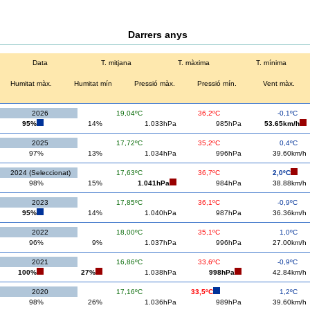
Darrers anys
Data
T. mitjana
T. màxima
T. mínima
Humitat màx.
Humitat mín
Pressió màx.
Pressió mín.
Vent màx.
2026
19,04ºC
36,2ºC
-0,1ºC
95%
14%
1.033hPa
985hPa
53.65km/h
2025
17,72ºC
35,2ºC
0,4ºC
97%
13%
1.034hPa
996hPa
39.60km/h
2024 (Seleccionat)
17,63ºC
36,7ºC
2,0ºC
98%
15%
1.041hPa
984hPa
38.88km/h
2023
17,85ºC
36,1ºC
-0,9ºC
95%
14%
1.040hPa
987hPa
36.36km/h
2022
18,00ºC
35,1ºC
1,0ºC
96%
9%
1.037hPa
996hPa
27.00km/h
2021
16,86ºC
33,6ºC
-0,9ºC
100%
27%
1.038hPa
998hPa
42.84km/h
2020
17,16ºC
33,5ºC
1,2ºC
98%
26%
1.036hPa
989hPa
39.60km/h