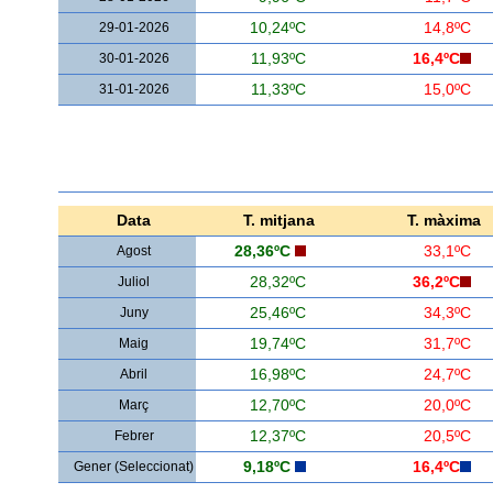
29-01-2026
10,24ºC
14,8ºC
30-01-2026
11,93ºC
16,4ºC
31-01-2026
11,33ºC
15,0ºC
Data
T. mitjana
T. màxima
Agost
28,36ºC
33,1ºC
Juliol
28,32ºC
36,2ºC
Juny
25,46ºC
34,3ºC
Maig
19,74ºC
31,7ºC
Abril
16,98ºC
24,7ºC
Març
12,70ºC
20,0ºC
Febrer
12,37ºC
20,5ºC
Gener (Seleccionat)
9,18ºC
16,4ºC