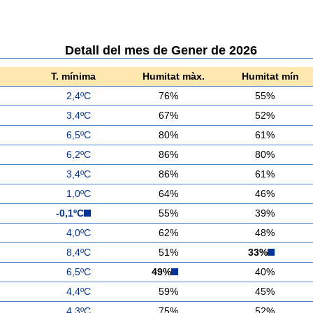
Detall del mes de Gener de 2026
T. mínima
Humitat màx.
Humitat mín
2,4ºC
76%
55%
3,4ºC
67%
52%
6,5ºC
80%
61%
6,2ºC
86%
80%
3,4ºC
86%
61%
1,0ºC
64%
46%
-0,1ºC
55%
39%
4,0ºC
62%
48%
8,4ºC
51%
33%
6,5ºC
49%
40%
4,4ºC
59%
45%
4,3ºC
75%
52%