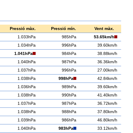
Pressió màx.
Pressió mín.
Vent màx.
1.033hPa
985hPa
53.65km/h
1.034hPa
996hPa
39.60km/h
1.041hPa
984hPa
38.88km/h
1.040hPa
987hPa
36.36km/h
1.037hPa
996hPa
27.00km/h
1.038hPa
998hPa
42.84km/h
1.036hPa
989hPa
39.60km/h
1.038hPa
990hPa
41.40km/h
1.037hPa
987hPa
36.72km/h
1.038hPa
988hPa
37.80km/h
1.039hPa
986hPa
46.80km/h
1.040hPa
983hPa
33.12km/h