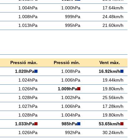
1.004hPa
1.000hPa
17.64km/h
1.008hPa
999hPa
24.48km/h
1.013hPa
995hPa
21.60km/h
Pressió màx.
Pressió mín.
Vent màx.
1.020hPa
1.008hPa
16.92km/h
1.024hPa
1.006hPa
19.44km/h
1.026hPa
1.009hPa
19.80km/h
1.028hPa
1.002hPa
25.56km/h
1.027hPa
1.006hPa
17.28km/h
1.028hPa
1.004hPa
19.80km/h
1.033hPa
985hPa
53.65km/h
1.026hPa
992hPa
30.24km/h