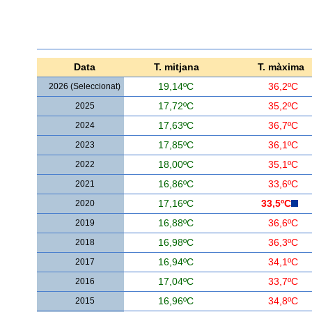
Data
T. mitjana
T. màxima
2026 (Seleccionat)
19,14ºC
36,2ºC
2025
17,72ºC
35,2ºC
2024
17,63ºC
36,7ºC
2023
17,85ºC
36,1ºC
2022
18,00ºC
35,1ºC
2021
16,86ºC
33,6ºC
2020
17,16ºC
33,5ºC
2019
16,88ºC
36,6ºC
2018
16,98ºC
36,3ºC
2017
16,94ºC
34,1ºC
2016
17,04ºC
33,7ºC
2015
16,96ºC
34,8ºC