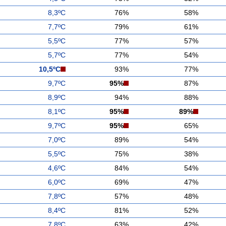
8,3ºC
76%
58%
7,7ºC
79%
61%
5,5ºC
77%
57%
5,7ºC
77%
54%
10,5ºC
93%
77%
9,7ºC
95%
87%
8,9ºC
94%
88%
8,1ºC
95%
89%
9,7ºC
95%
65%
7,0ºC
89%
54%
5,5ºC
75%
38%
4,6ºC
84%
54%
6,0ºC
69%
47%
7,8ºC
57%
48%
8,4ºC
81%
52%
7,8ºC
63%
42%