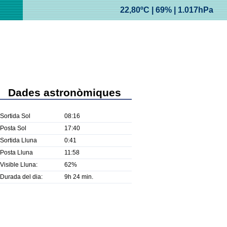
22,80ºC | 69% | 1.017hPa
Dades astronòmiques
Sortida Sol
08:16
Posta Sol
17:40
Sortida Lluna
0:41
Posta Lluna
11:58
Visible Lluna:
62%
Durada del dia:
9h 24 min.