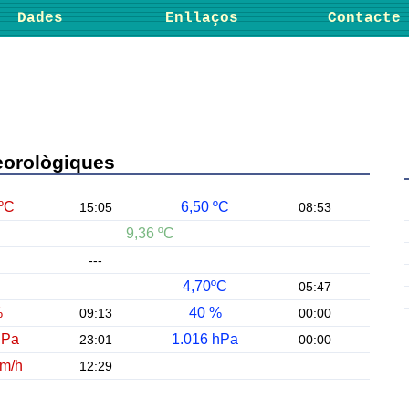
Dades
Enllaços
Contacte
orològiques
 ºC
6,50 ºC
15:05
08:53
9,36 ºC
---
4,70ºC
05:47
%
40 %
09:13
00:00
hPa
1.016 hPa
23:01
00:00
Km/h
12:29