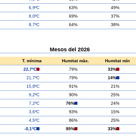
6,9ºC
63%
49%
8,0ºC
69%
37%
8,7ºC
64%
38%
Mesos del 2026
T. mínima
Humitat màx.
Humitat mín
22,7ºC
79%
33%
21,7ºC
79%
14%
15,8ºC
91%
21%
9,2ºC
90%
25%
7,2ºC
76%
24%
3,6ºC
93%
15%
4,5ºC
86%
25%
-0,1ºC
95%
33%