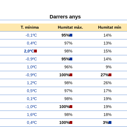
Darrers anys
T. mínima
Humitat màx.
Humitat mín
-0,1ºC
95%
14%
0,4ºC
97%
13%
2,0ºC
98%
15%
-0,9ºC
95%
14%
1,0ºC
96%
9%
-0,9ºC
100%
27%
1,2ºC
98%
26%
0,5ºC
97%
17%
0,1ºC
98%
19%
-1,0ºC
100%
19%
1,6ºC
98%
18%
0,4ºC
100%
3%