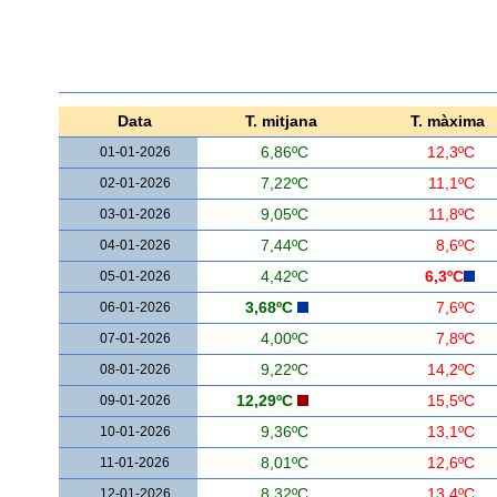
Data
T. mitjana
T. màxima
01-01-2026
6,86ºC
12,3ºC
02-01-2026
7,22ºC
11,1ºC
03-01-2026
9,05ºC
11,8ºC
04-01-2026
7,44ºC
8,6ºC
05-01-2026
4,42ºC
6,3ºC
06-01-2026
3,68ºC
7,6ºC
07-01-2026
4,00ºC
7,8ºC
08-01-2026
9,22ºC
14,2ºC
09-01-2026
12,29ºC
15,5ºC
10-01-2026
9,36ºC
13,1ºC
11-01-2026
8,01ºC
12,6ºC
12-01-2026
8,32ºC
13,4ºC