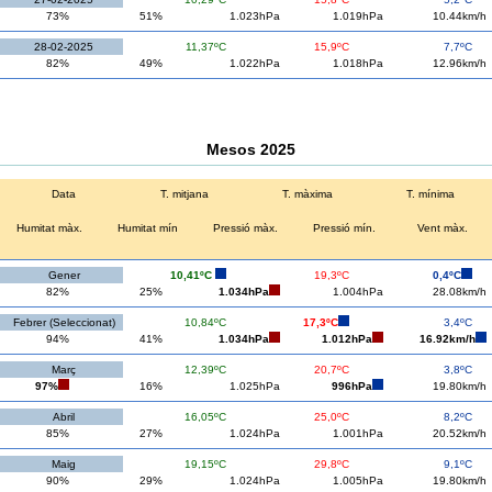
73%
51%
1.023hPa
1.019hPa
10.44km/h
28-02-2025
11,37ºC
15,9ºC
7,7ºC
82%
49%
1.022hPa
1.018hPa
12.96km/h
Mesos 2025
Data
T. mitjana
T. màxima
T. mínima
Humitat màx.
Humitat mín
Pressió màx.
Pressió mín.
Vent màx.
Gener
10,41ºC
19,3ºC
0,4ºC
82%
25%
1.034hPa
1.004hPa
28.08km/h
Febrer (Seleccionat)
10,84ºC
17,3ºC
3,4ºC
94%
41%
1.034hPa
1.012hPa
16.92km/h
Març
12,39ºC
20,7ºC
3,8ºC
97%
16%
1.025hPa
996hPa
19.80km/h
Abril
16,05ºC
25,0ºC
8,2ºC
85%
27%
1.024hPa
1.001hPa
20.52km/h
Maig
19,15ºC
29,8ºC
9,1ºC
90%
29%
1.024hPa
1.005hPa
19.80km/h