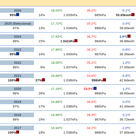
2026
19,03ºC
36,2ºC
-0,1ºC
95%
14%
1.033hPa
985hPa
53.65km/h
2025 (Seleccionat)
17,72ºC
35,2ºC
0,4ºC
97%
13%
1.034hPa
996hPa
39.60km/h
2024
17,63ºC
36,7ºC
2,0ºC
98%
15%
1.041hPa
984hPa
38.88km/h
2023
17,85ºC
36,1ºC
-0,9ºC
95%
14%
1.040hPa
987hPa
36.36km/h
2022
18,00ºC
35,1ºC
1,0ºC
96%
9%
1.037hPa
996hPa
27.00km/h
2021
16,86ºC
33,6ºC
-0,9ºC
100%
27%
1.038hPa
998hPa
42.84km/h
2020
17,16ºC
33,5ºC
1,2ºC
98%
26%
1.036hPa
989hPa
39.60km/h
2019
16,88ºC
36,6ºC
0,5ºC
97%
17%
1.038hPa
990hPa
41.40km/h
2018
16,98ºC
36,3ºC
0,1ºC
98%
19%
1.037hPa
987hPa
36.72km/h
2017
16,94ºC
34,1ºC
-1,0ºC
100%
19%
1.038hPa
988hPa
37.80km/h