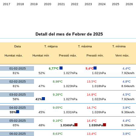
2017
2018
2019
2020
2021
2022
2023
2024
2025
2026
Detall del mes de Febrer de 2025
Data
T. mitjana
T. màxima
T. mínima
Humitat màx.
Humitat mín
Pressió màx.
Pressió mín.
Vent màx.
01-02-2025
6,77ºC
9,4ºC
4,4ºC
81%
52%
1.027hPa
1.021hPa
7.92km/h
02-02-2025
8,98ºC
13,5ºC
4,8ºC
81%
47%
1.023hPa
1.018hPa
8.64km/h
03-02-2025
9,26ºC
14,9ºC
4,5ºC
58%
41%
1.027hPa
1.022hPa
7.92km/h
04-02-2025
9,05ºC
14,7ºC
3,8ºC
55%
45%
1.031hPa
1.026hPa
9.36km/h
05-02-2025
9,16ºC
14,4ºC
4,4ºC
65%
48%
1.034hPa
1.030hPa
9.36km/h
06-02-2025
8,63ºC
13,4ºC
3,8ºC