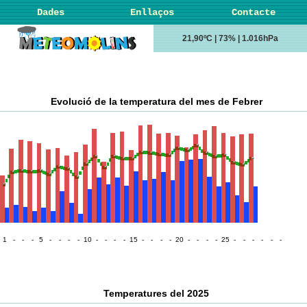
Dades
Enllaços
Contacte
21,90ºC | 73% | 1.016hPa
Evolució de la temperatura del mes de Febrer
1
-
-
-
5
-
-
-
-
10
-
-
-
-
15
-
-
-
-
20
-
-
-
-
25
-
-
-
-
-
-
Temperatures del 2025