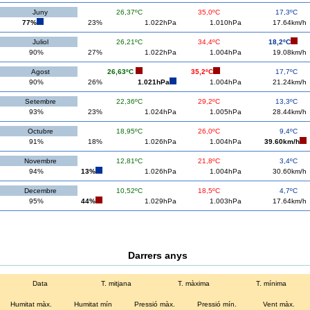
Juny
26,37ºC
35,0ºC
17,3ºC
77%
23%
1.022hPa
1.010hPa
17.64km/h
Juliol
26,21ºC
34,4ºC
18,2ºC
90%
27%
1.022hPa
1.004hPa
19.08km/h
Agost
26,63ºC
35,2ºC
17,7ºC
90%
26%
1.021hPa
1.004hPa
21.24km/h
Setembre
22,36ºC
29,2ºC
13,3ºC
93%
23%
1.024hPa
1.005hPa
28.44km/h
Octubre
18,95ºC
26,0ºC
9,4ºC
91%
18%
1.026hPa
1.004hPa
39.60km/h
Novembre
12,81ºC
21,8ºC
3,4ºC
94%
13%
1.026hPa
1.004hPa
30.60km/h
Decembre
10,52ºC
18,5ºC
4,7ºC
95%
44%
1.029hPa
1.003hPa
17.64km/h
Darrers anys
Data
T. mitjana
T. màxima
T. mínima
Humitat màx.
Humitat mín
Pressió màx.
Pressió mín.
Vent màx.