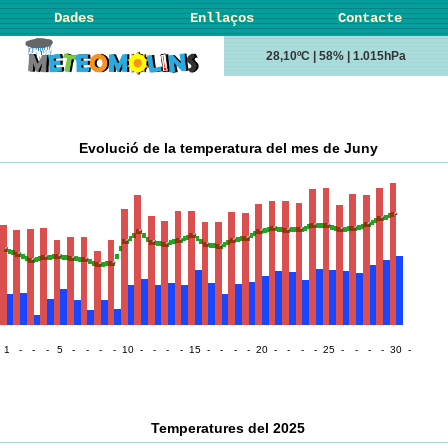
Dades
Enllaços
Contacte
28,10ºC | 58% | 1.015hPa
Evolució de la temperatura del mes de Juny
1
-
-
-
5
-
-
-
-
10
-
-
-
-
15
-
-
-
-
20
-
-
-
-
25
-
-
-
-
30
-
Temperatures del 2025