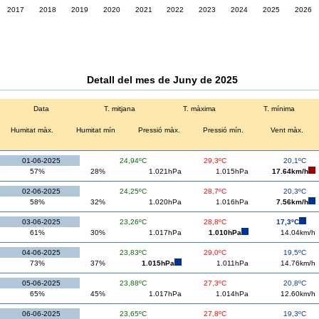
2017
2018
2019
2020
2021
2022
2023
2024
2025
2026
Detall del mes de Juny de 2025
Data
T. mitjana
T. màxima
T. mínima
Humitat màx.
Humitat mín
Pressió màx.
Pressió mín.
Vent màx.
01-06-2025
24,94ºC
29,3ºC
20,1ºC
57%
28%
1.021hPa
1.015hPa
17.64km/h
02-06-2025
24,25ºC
28,7ºC
20,3ºC
58%
32%
1.020hPa
1.016hPa
7.56km/h
03-06-2025
23,26ºC
28,8ºC
17,3ºC
61%
30%
1.017hPa
1.010hPa
14.04km/h
04-06-2025
23,83ºC
29,0ºC
19,5ºC
73%
37%
1.015hPa
1.011hPa
14.76km/h
05-06-2025
23,88ºC
27,3ºC
20,8ºC
65%
45%
1.017hPa
1.014hPa
12.60km/h
06-06-2025
23,65ºC
27,8ºC
19,3ºC