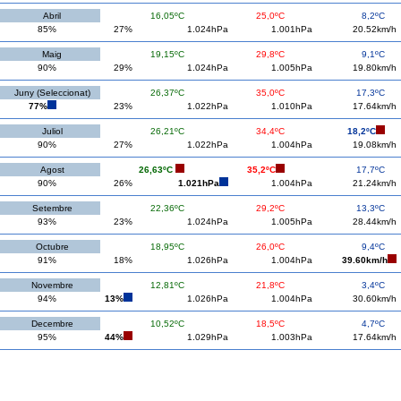
Abril
16,05ºC
25,0ºC
8,2ºC
85%
27%
1.024hPa
1.001hPa
20.52km/h
Maig
19,15ºC
29,8ºC
9,1ºC
90%
29%
1.024hPa
1.005hPa
19.80km/h
Juny (Seleccionat)
26,37ºC
35,0ºC
17,3ºC
77%
23%
1.022hPa
1.010hPa
17.64km/h
Juliol
26,21ºC
34,4ºC
18,2ºC
90%
27%
1.022hPa
1.004hPa
19.08km/h
Agost
26,63ºC
35,2ºC
17,7ºC
90%
26%
1.021hPa
1.004hPa
21.24km/h
Setembre
22,36ºC
29,2ºC
13,3ºC
93%
23%
1.024hPa
1.005hPa
28.44km/h
Octubre
18,95ºC
26,0ºC
9,4ºC
91%
18%
1.026hPa
1.004hPa
39.60km/h
Novembre
12,81ºC
21,8ºC
3,4ºC
94%
13%
1.026hPa
1.004hPa
30.60km/h
Decembre
10,52ºC
18,5ºC
4,7ºC
95%
44%
1.029hPa
1.003hPa
17.64km/h