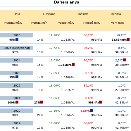
Darrers anys
Data
T. mitjana
T. màxima
T. mínima
Humitat màx.
Humitat mín
Pressió màx.
Pressió mín.
Vent màx.
2026
19,10ºC
36,2ºC
-0,1ºC
95%
14%
1.033hPa
985hPa
53.65km/h
2025 (Seleccionat)
17,72ºC
35,2ºC
0,4ºC
97%
13%
1.034hPa
996hPa
39.60km/h
2024
17,63ºC
36,7ºC
2,0ºC
98%
15%
1.041hPa
984hPa
38.88km/h
2023
17,85ºC
36,1ºC
-0,9ºC
95%
14%
1.040hPa
987hPa
36.36km/h
2022
18,00ºC
35,1ºC
1,0ºC
96%
9%
1.037hPa
996hPa
27.00km/h
2021
16,86ºC
33,6ºC
-0,9ºC
100%
27%
1.038hPa
998hPa
42.84km/h
2020
17,16ºC
33,5ºC
1,2ºC
98%
26%
1.036hPa
989hPa
39.60km/h
2019
16,88ºC
36,6ºC
0,5ºC
97%
17%
1.038hPa
990hPa
41.40km/h