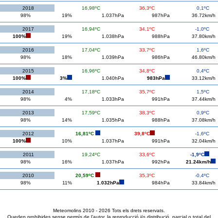
2018
16,98ºC
36,3ºC
0,1ºC
98%
19%
1.037hPa
987hPa
36.72km/h
2017
16,94ºC
34,1ºC
-1,0ºC
100%
19%
1.038hPa
988hPa
37.80km/h
2016
17,04ºC
33,7ºC
1,6ºC
98%
18%
1.039hPa
986hPa
46.80km/h
2015
16,96ºC
34,8ºC
0,4ºC
100%
3%
1.040hPa
983hPa
33.12km/h
2014
17,18ºC
35,7ºC
1,5ºC
98%
4%
1.033hPa
991hPa
37.44km/h
2013
17,59ºC
38,3ºC
0,9ºC
98%
14%
1.035hPa
988hPa
37.08km/h
2012
16,81ºC
39,8ºC
-1,6ºC
100%
10%
1.037hPa
991hPa
32.04km/h
2011
19,24ºC
33,6ºC
-1,9ºC
98%
16%
1.037hPa
992hPa
21.24km/h
2010
20,59ºC
35,3ºC
-0,4ºC
98%
11%
1.032hPa
984hPa
33.84km/h
Meteomolins 2010 - 2026 Tots els drets reservats.
Queden prohibides sense permís de l’autor, la reproducció i/o distribució, parcial o total del