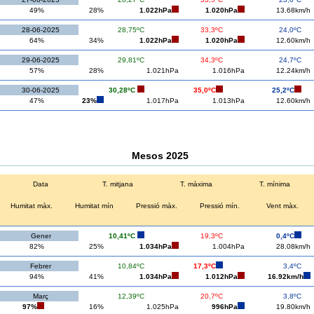
49%
28%
1.022hPa
1.020hPa
13.68km/h
28-06-2025
28,75ºC
33,3ºC
24,0ºC
64%
34%
1.022hPa
1.020hPa
12.60km/h
29-06-2025
29,81ºC
34,3ºC
24,7ºC
57%
28%
1.021hPa
1.016hPa
12.24km/h
30-06-2025
30,28ºC
35,0ºC
25,2ºC
47%
23%
1.017hPa
1.013hPa
12.60km/h
Mesos 2025
Data
T. mitjana
T. màxima
T. mínima
Humitat màx.
Humitat mín
Pressió màx.
Pressió mín.
Vent màx.
Gener
10,41ºC
19,3ºC
0,4ºC
82%
25%
1.034hPa
1.004hPa
28.08km/h
Febrer
10,84ºC
17,3ºC
3,4ºC
94%
41%
1.034hPa
1.012hPa
16.92km/h
Març
12,39ºC
20,7ºC
3,8ºC
97%
16%
1.025hPa
996hPa
19.80km/h