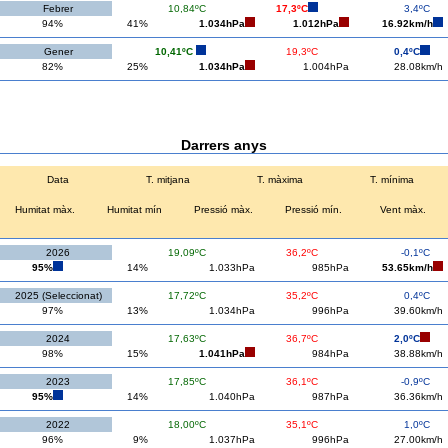
Febrer
10,84ºC
17,3ºC
3,4ºC
94%
41%
1.034hPa
1.012hPa
16.92km/h
Gener
10,41ºC
19,3ºC
0,4ºC
82%
25%
1.034hPa
1.004hPa
28.08km/h
Darrers anys
Data
T. mitjana
T. màxima
T. mínima
Humitat màx.
Humitat mín
Pressió màx.
Pressió mín.
Vent màx.
2026
19,09ºC
36,2ºC
-0,1ºC
95%
14%
1.033hPa
985hPa
53.65km/h
2025 (Seleccionat)
17,72ºC
35,2ºC
0,4ºC
97%
13%
1.034hPa
996hPa
39.60km/h
2024
17,63ºC
36,7ºC
2,0ºC
98%
15%
1.041hPa
984hPa
38.88km/h
2023
17,85ºC
36,1ºC
-0,9ºC
95%
14%
1.040hPa
987hPa
36.36km/h
2022
18,00ºC
35,1ºC
1,0ºC
96%
9%
1.037hPa
996hPa
27.00km/h