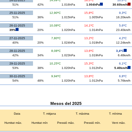
24-11-2025
14,69ºC
18,0ºC
10,6ºC
51%
42%
1.016hPa
1.004hPa
30.60km/h
25-11-2025
12,90ºC
15,8ºC
9,3ºC
51%
36%
1.015hPa
1.005hPa
16.20km/h
26-11-2025
10,08ºC
14,1ºC
5,6ºC
39%
20%
1.020hPa
1.014hPa
23.40km/h
27-11-2025
7,80ºC
13,2ºC
4,2ºC
40%
20%
1.024hPa
1.019hPa
12.24km/h
28-11-2025
8,08ºC
13,6ºC
3,4ºC
42%
34%
1.023hPa
1.019hPa
6.48km/h
29-11-2025
10,25ºC
15,3ºC
6,1ºC
53%
38%
1.020hPa
1.012hPa
5.40km/h
30-11-2025
9,94ºC
13,8ºC
6,8ºC
54%
48%
1.020hPa
1.012hPa
5.76km/h
Mesos del 2025
Data
T. mitjana
T. màxima
T. mínima
Humitat màx.
Humitat mín
Pressió màx.
Pressió mín.
Vent màx.