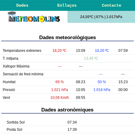
Dades
Enllaços
Contacte
24,50ºC | 67% | 1.017hPa
Dades meteorològiques
Temperatures extremes
18,20 ºC
15:09
10,20 ºC
07:59
T. mitjana
13,45 ºC
Xafogor Màxima
---
---
Sensació de fred mínima
---
---
Humitat
69 %
08:23
50 %
15:23
Pressió
1.021 hPa
10:05
1.016 hPa
00:00
Vent
10,08 Km/h
09:55
Dades astronòmiques
Sortida Sol
07:34
Posta Sol
17:39