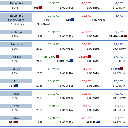
Decembre
10,52ºC
18,5ºC
4,7ºC
95%
44%
1.029hPa
1.003hPa
17.64km/h
Novembre
12,81ºC
21,8ºC
3,4ºC
(Seleccionat)
94%
13%
1.026hPa
1.004hPa
30.60km/h
Octubre
18,95ºC
26,0ºC
9,4ºC
91%
18%
1.026hPa
1.004hPa
39.60km/h
Setembre
22,36ºC
29,2ºC
13,3ºC
93%
23%
1.024hPa
1.005hPa
28.44km/h
Agost
26,63ºC
35,2ºC
17,7ºC
90%
26%
1.021hPa
1.004hPa
21.24km/h
Juliol
26,21ºC
34,4ºC
18,2ºC
90%
27%
1.022hPa
1.004hPa
19.08km/h
Juny
26,37ºC
35,0ºC
17,3ºC
77%
23%
1.022hPa
1.010hPa
17.64km/h
Maig
19,15ºC
29,8ºC
9,1ºC
90%
29%
1.024hPa
1.005hPa
19.80km/h
Abril
16,05ºC
25,0ºC
8,2ºC
85%
27%
1.024hPa
1.001hPa
20.52km/h
Març
12,39ºC
20,7ºC
3,8ºC
97%
16%
1.025hPa
996hPa
19.80km/h