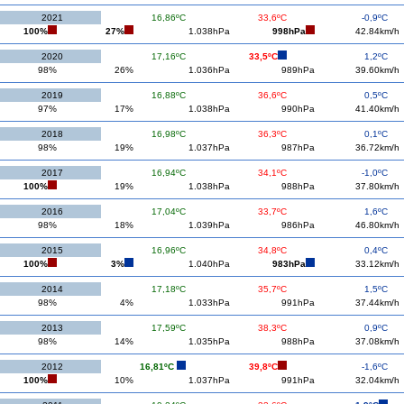
2021
16,86ºC
33,6ºC
-0,9ºC
100%
27%
1.038hPa
998hPa
42.84km/h
2020
17,16ºC
33,5ºC
1,2ºC
98%
26%
1.036hPa
989hPa
39.60km/h
2019
16,88ºC
36,6ºC
0,5ºC
97%
17%
1.038hPa
990hPa
41.40km/h
2018
16,98ºC
36,3ºC
0,1ºC
98%
19%
1.037hPa
987hPa
36.72km/h
2017
16,94ºC
34,1ºC
-1,0ºC
100%
19%
1.038hPa
988hPa
37.80km/h
2016
17,04ºC
33,7ºC
1,6ºC
98%
18%
1.039hPa
986hPa
46.80km/h
2015
16,96ºC
34,8ºC
0,4ºC
100%
3%
1.040hPa
983hPa
33.12km/h
2014
17,18ºC
35,7ºC
1,5ºC
98%
4%
1.033hPa
991hPa
37.44km/h
2013
17,59ºC
38,3ºC
0,9ºC
98%
14%
1.035hPa
988hPa
37.08km/h
2012
16,81ºC
39,8ºC
-1,6ºC
100%
10%
1.037hPa
991hPa
32.04km/h