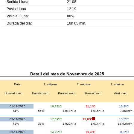
Sortida Lluna
21:08
Posta Lluna
12:19
Visible Lluna:
88%
Durada del dia:
10h 05 min.
Detall del mes de Novembre de 2025
Data
T. mitjana
T. màxima
T. mínima
Humitat màx.
Humitat mín
Pressió màx.
Pressió mín.
Vent màx.
01-11-2025
16,83ºC
21,1ºC
13,3ºC
74%
55%
1.018hPa
1.015hPa
9.36km/h
02-11-2025
17,69ºC
21,8ºC
13,5ºC
71%
33%
1.022hPa
1.014hPa
16.92km/h
03-11-2025
14,92ºC
19,4ºC
11,3ºC